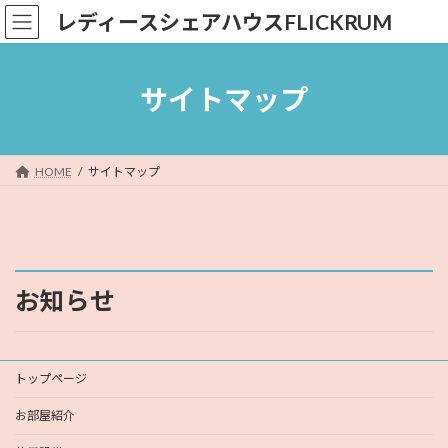
コ
ナ
レディースシェアハウスFLICKRUM
ン
ビ
テ
ゲ
ン
ー
ツ
シ
サイトマップ
へ
ョ
ス
ン
キ
に
ッ
移
HOME
サイトマップ
プ
動
お知らせ
トップページ
お部屋紹介