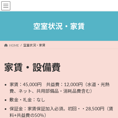
コ
ナ
レディースシェアハウスFLICKRUM
ン
ビ
テ
ゲ
ン
ー
ツ
シ
空室状況・家賃
へ
ョ
ス
ン
キ
に
ッ
移
HOME
空室状況・家賃
プ
動
家賃・設備費
家賃：45,000円 共益費：12,000円（水道・光熱
費、ネット、共用部備品・消耗品費含む）
敷金・礼金：なし
保証金：家賃保証加入必須。初回・・28,500円（賃
料+共益費の50％）